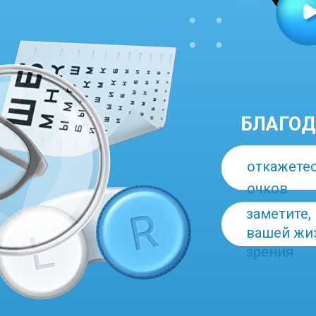
БЛАГОД
откажетес
очков
заметите,
вашей жиз
зрения