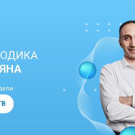
ТОДИКА
СЯНА
едели
ТВ