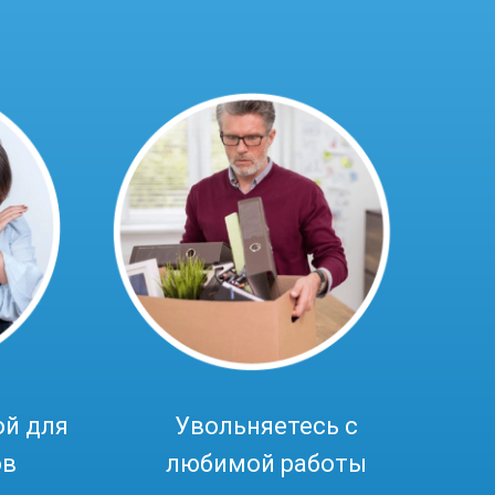
ой для
Увольняетесь с
ов
любимой работы