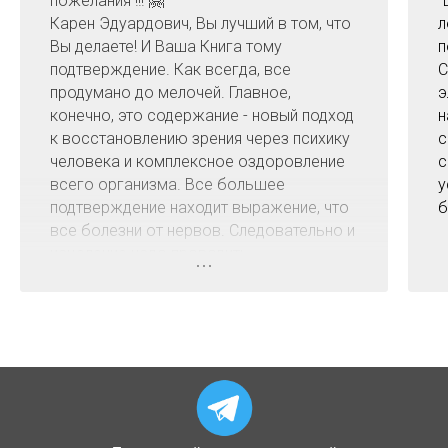
пожелания !!! 🤗
"
Карен Эдуардович, Вы лучший в том, что
л
Вы делаете! И Ваша Книга тому
п
подтверждение. Как всегда, все
С
продумано до мелочей. Главное,
э
конечно, это содержание - новый подход
н
к восстановлению зрения через психику
с
человека и комплексное оздоровление
с
всего организма. Все большее
у
подтверждение находит выражение, что
б
все болезни от нервов. Следовательно и
исцеление надо проводить
одновременно с гармонизацией
психического состояния человека. И эта
книга об этом.
«Врачи лечат болезни, а здоровье надо
добывать самому» - так сказал
замечательный человек, известный
хирург и учёный Николай Амосов. Эта
фраза могла бы стать эпиграфом Вашей