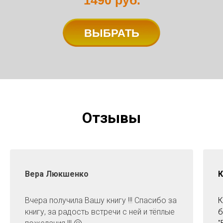
1490
руб.
ВЫБРАТЬ
Отзывы
Вера Люкшенко
К
Вчера получила Вашу книгу !!! Спасибо за
К
книгу, за радость встречи с ней и тёплые
б